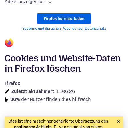
Artikel anzeigen für:
Firefox herunterladen
Systeme und Sprachen
Was ist neu
Datenschutz
Cookies und Website-Daten
in Firefox löschen
Firefox
Zuletzt aktualisiert:
11.06.26
36%
der Nutzer finden dies hilfreich
Dies ist eine maschinengenerierte Übersetzung des
englischen Artikels
. Er wurde nicht von einem