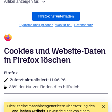
Artikel anzeigen für:
Firefox herunterladen
Systeme und Sprachen
Was ist neu
Datenschutz
Cookies und Website-Daten
in Firefox löschen
Firefox
Zuletzt aktualisiert:
11.06.26
36%
der Nutzer finden dies hilfreich
Dies ist eine maschinengenerierte Übersetzung des
englischen Artikels
. Er wurde nicht von einem