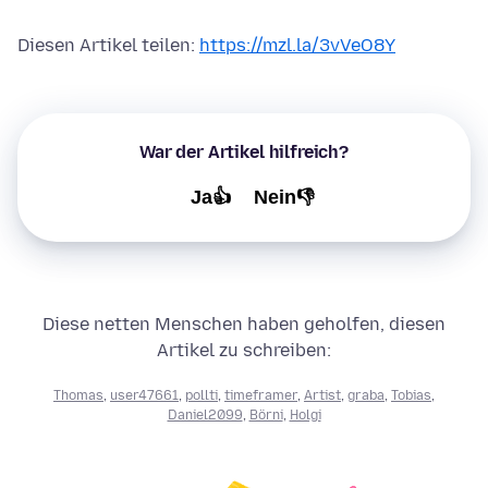
Diesen Artikel teilen:
https://mzl.la/3vVeO8Y
War der Artikel hilfreich?
Ja👍
Nein👎
Diese netten Menschen haben geholfen, diesen
Artikel zu schreiben:
Thomas
,
user47661
,
pollti
,
timeframer
,
Artist
,
graba
,
Tobias
,
Daniel2099
,
Börni
,
Holgi