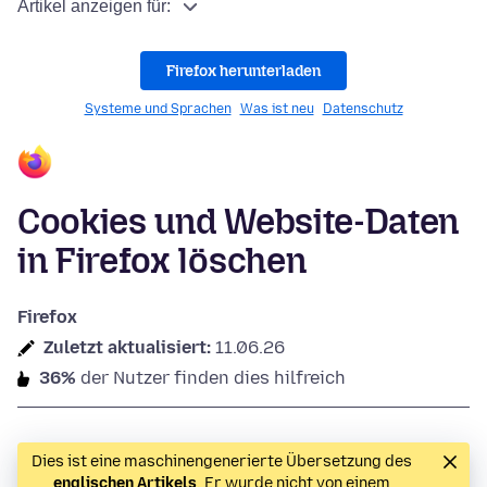
Artikel anzeigen für:
Firefox herunterladen
Systeme und Sprachen
Was ist neu
Datenschutz
Cookies und Website-Daten
in Firefox löschen
Firefox
Zuletzt aktualisiert:
11.06.26
36%
der Nutzer finden dies hilfreich
Dies ist eine maschinengenerierte Übersetzung des
englischen Artikels
. Er wurde nicht von einem