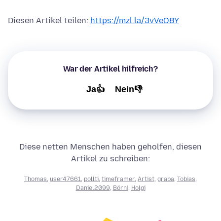
Diesen Artikel teilen:
https://mzl.la/3vVeO8Y
War der Artikel hilfreich?
Ja👍
Nein👎
Diese netten Menschen haben geholfen, diesen
Artikel zu schreiben:
Thomas
,
user47661
,
pollti
,
timeframer
,
Artist
,
graba
,
Tobias
,
Daniel2099
,
Börni
,
Holgi