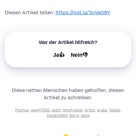
Diesen Artikel teilen:
https://mzl.la/3vVeO8Y
War der Artikel hilfreich?
Ja👍
Nein👎
Diese netten Menschen haben geholfen, diesen
Artikel zu schreiben:
Thomas
,
user47661
,
pollti
,
timeframer
,
Artist
,
graba
,
Tobias
,
Daniel2099
,
Börni
,
Holgi