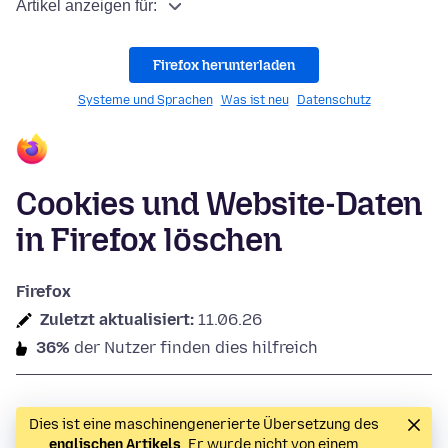
Artikel anzeigen für:
Firefox herunterladen
Systeme und Sprachen
Was ist neu
Datenschutz
Cookies und Website-Daten
in Firefox löschen
Firefox
Zuletzt aktualisiert:
11.06.26
36%
der Nutzer finden dies hilfreich
Dies ist eine maschinengenerierte Übersetzung des
englischen Artikels
. Er wurde nicht von einem