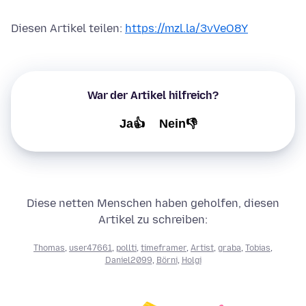
Diesen Artikel teilen:
https://mzl.la/3vVeO8Y
War der Artikel hilfreich?
Ja👍
Nein👎
Diese netten Menschen haben geholfen, diesen
Artikel zu schreiben:
Thomas
,
user47661
,
pollti
,
timeframer
,
Artist
,
graba
,
Tobias
,
Daniel2099
,
Börni
,
Holgi