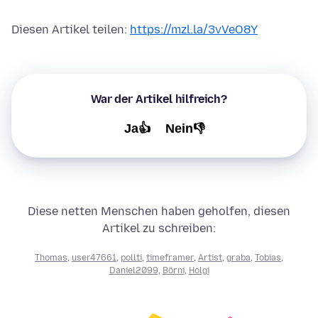
Diesen Artikel teilen:
https://mzl.la/3vVeO8Y
War der Artikel hilfreich?
Ja👍
Nein👎
Diese netten Menschen haben geholfen, diesen
Artikel zu schreiben:
Thomas
,
user47661
,
pollti
,
timeframer
,
Artist
,
graba
,
Tobias
,
Daniel2099
,
Börni
,
Holgi