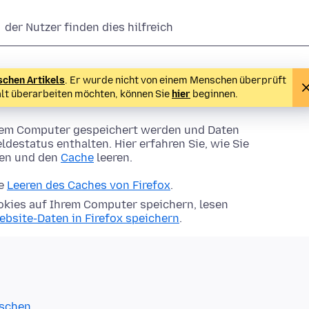
der Nutzer finden dies hilfreich
schen Artikels
. Er wurde nicht von einem Menschen überprüft
alt überarbeiten möchten, können Sie
hier
beginnen.
Ihrem Computer gespeichert werden und Daten
ldestatus enthalten. Hier erfahren Sie, wie Sie
hen und den
Cache
leeren.
ie
Leeren des Caches von Firefox
.
kies auf Ihrem Computer speichern, lesen
ebsite-Daten in Firefox speichern
.
öschen