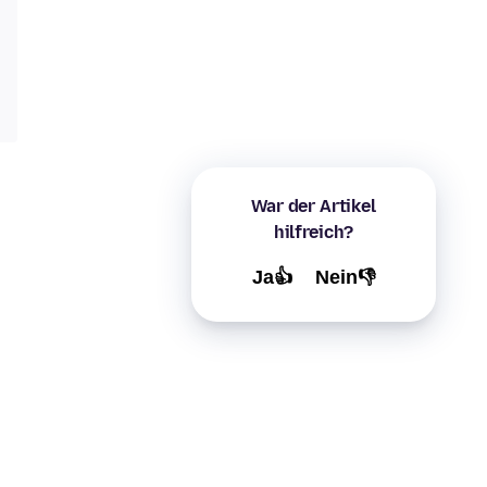
War der Artikel
hilfreich?
Ja👍
Nein👎