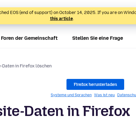
hed EOS (end of support) on October 14, 2025. If you are on Wind
this article
.
Foren der Gemeinschaft
Stellen Sie eine Frage
-Daten in Firefox löschen
Firefox herunterladen
Systeme und Sprachen
Was ist neu
Datenschu
te-Daten in Firefox