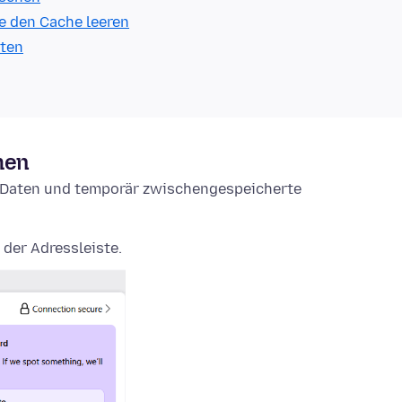
e den Cache leeren
lten
hen
e-Daten und temporär zwischengespeicherte
 der Adressleiste.