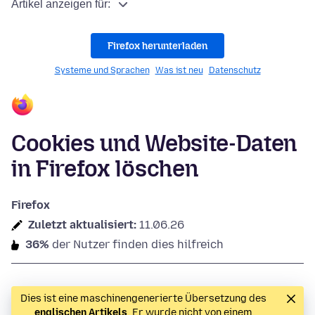
Artikel anzeigen für:
Firefox herunterladen
Systeme und Sprachen
Was ist neu
Datenschutz
Cookies und Website-Daten
in Firefox löschen
Firefox
Zuletzt aktualisiert:
11.06.26
36%
der Nutzer finden dies hilfreich
Dies ist eine maschinengenerierte Übersetzung des
englischen Artikels
. Er wurde nicht von einem