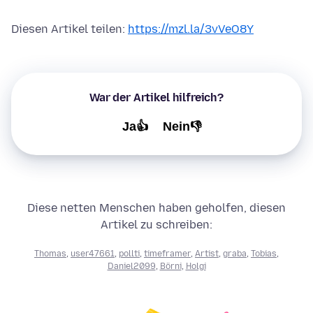
Diesen Artikel teilen:
https://mzl.la/3vVeO8Y
War der Artikel hilfreich?
Ja👍
Nein👎
Diese netten Menschen haben geholfen, diesen
Artikel zu schreiben:
Thomas
,
user47661
,
pollti
,
timeframer
,
Artist
,
graba
,
Tobias
,
Daniel2099
,
Börni
,
Holgi