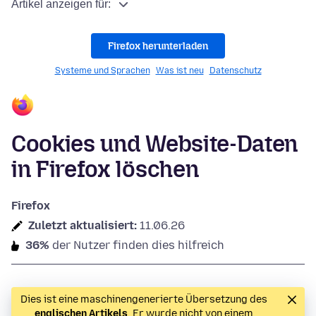
Artikel anzeigen für:
Firefox herunterladen
Systeme und Sprachen
Was ist neu
Datenschutz
Cookies und Website-Daten
in Firefox löschen
Firefox
Zuletzt aktualisiert:
11.06.26
36%
der Nutzer finden dies hilfreich
Dies ist eine maschinengenerierte Übersetzung des
englischen Artikels
. Er wurde nicht von einem