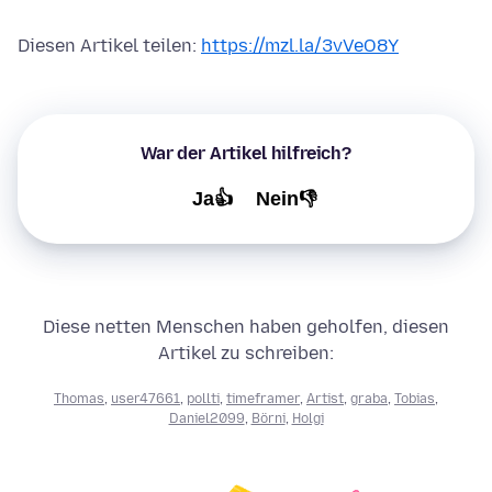
Diesen Artikel teilen:
https://mzl.la/3vVeO8Y
War der Artikel hilfreich?
Ja👍
Nein👎
Diese netten Menschen haben geholfen, diesen
Artikel zu schreiben:
Thomas
,
user47661
,
pollti
,
timeframer
,
Artist
,
graba
,
Tobias
,
Daniel2099
,
Börni
,
Holgi