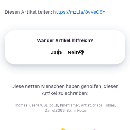
Diesen Artikel teilen:
https://mzl.la/3vVeO8Y
War der Artikel hilfreich?
Ja👍
Nein👎
Diese netten Menschen haben geholfen, diesen
Artikel zu schreiben:
Thomas
,
user47661
,
pollti
,
timeframer
,
Artist
,
graba
,
Tobias
,
Daniel2099
,
Börni
,
Holgi