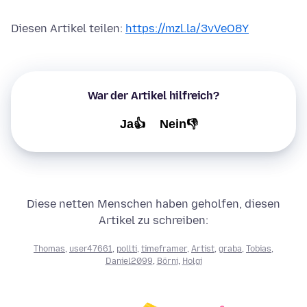
Diesen Artikel teilen:
https://mzl.la/3vVeO8Y
War der Artikel hilfreich?
Ja👍
Nein👎
Diese netten Menschen haben geholfen, diesen
Artikel zu schreiben:
Thomas
,
user47661
,
pollti
,
timeframer
,
Artist
,
graba
,
Tobias
,
Daniel2099
,
Börni
,
Holgi