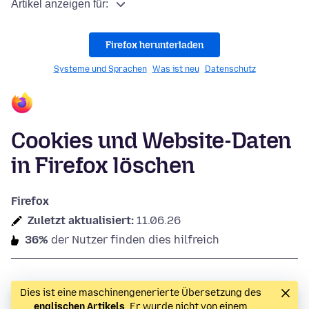
Artikel anzeigen für:
Firefox herunterladen
Systeme und Sprachen
Was ist neu
Datenschutz
Cookies und Website-Daten
in Firefox löschen
Firefox
Zuletzt aktualisiert:
11.06.26
36%
der Nutzer finden dies hilfreich
Dies ist eine maschinengenerierte Übersetzung des
englischen Artikels
. Er wurde nicht von einem