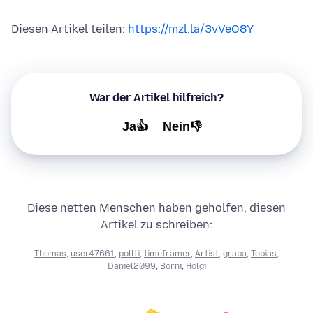
Diesen Artikel teilen:
https://mzl.la/3vVeO8Y
War der Artikel hilfreich?
Ja👍
Nein👎
Diese netten Menschen haben geholfen, diesen
Artikel zu schreiben:
Thomas
,
user47661
,
pollti
,
timeframer
,
Artist
,
graba
,
Tobias
,
Daniel2099
,
Börni
,
Holgi