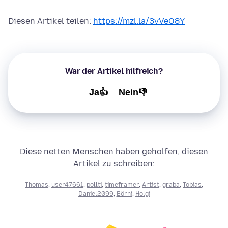
Diesen Artikel teilen:
https://mzl.la/3vVeO8Y
War der Artikel hilfreich?
Ja👍
Nein👎
Diese netten Menschen haben geholfen, diesen
Artikel zu schreiben:
Thomas
,
user47661
,
pollti
,
timeframer
,
Artist
,
graba
,
Tobias
,
Daniel2099
,
Börni
,
Holgi