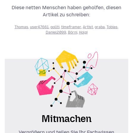
Diese netten Menschen haben geholfen, diesen
Artikel zu schreiben:
Thomas
,
user47661
,
pollti
,
timeframer
,
Artist
,
graba
,
Tobias
,
Daniel2099
,
Börni
,
Holgi
Mitmachen
Vergrößern und teilen Sie Ihr Fachwissen