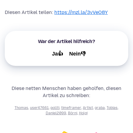
Diesen Artikel teilen:
https://mzl.la/3vVeO8Y
War der Artikel hilfreich?
Ja👍
Nein👎
Diese netten Menschen haben geholfen, diesen
Artikel zu schreiben:
Thomas
,
user47661
,
pollti
,
timeframer
,
Artist
,
graba
,
Tobias
,
Daniel2099
,
Börni
,
Holgi