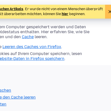
schen Artikels
. Er wurde nicht von einem Menschen überprüft
alt überarbeiten möchten, können Sie
hier
beginnen.
Ihrem Computer gespeichert werden und Daten
ldestatus enthalten. Hier erfahren Sie, wie Sie
hen und den
Cache
leeren.
ie
Leeren des Caches von Firefox
.
kies auf Ihrem Computer speichern, lesen
ebsite-Daten in Firefox speichern
.
öschen
e den Cache leeren
lten