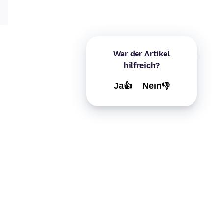
War der Artikel
hilfreich?
Ja👍
Nein👎