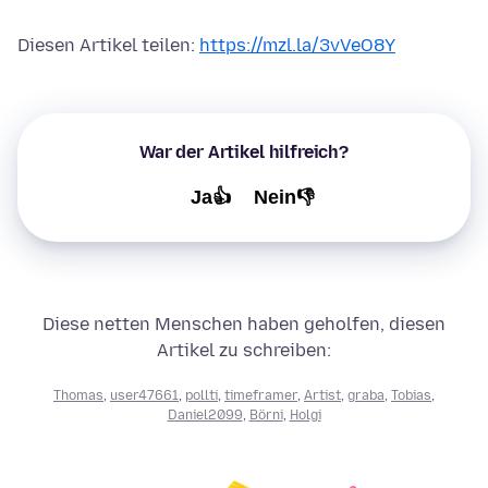
Diesen Artikel teilen:
https://mzl.la/3vVeO8Y
War der Artikel hilfreich?
Ja👍
Nein👎
Diese netten Menschen haben geholfen, diesen
Artikel zu schreiben:
Thomas
,
user47661
,
pollti
,
timeframer
,
Artist
,
graba
,
Tobias
,
Daniel2099
,
Börni
,
Holgi