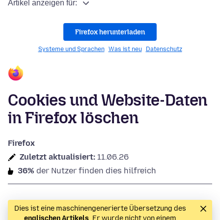
Artikel anzeigen für:
Firefox herunterladen
Systeme und Sprachen
Was ist neu
Datenschutz
Cookies und Website-Daten
in Firefox löschen
Firefox
Zuletzt aktualisiert:
11.06.26
36%
der Nutzer finden dies hilfreich
Dies ist eine maschinengenerierte Übersetzung des
englischen Artikels
. Er wurde nicht von einem