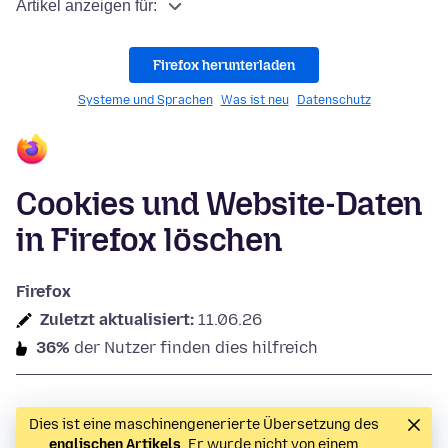
Artikel anzeigen für:
Firefox herunterladen
Systeme und Sprachen
Was ist neu
Datenschutz
Cookies und Website-Daten
in Firefox löschen
Firefox
Zuletzt aktualisiert:
11.06.26
36%
der Nutzer finden dies hilfreich
Dies ist eine maschinengenerierte Übersetzung des
englischen Artikels
. Er wurde nicht von einem