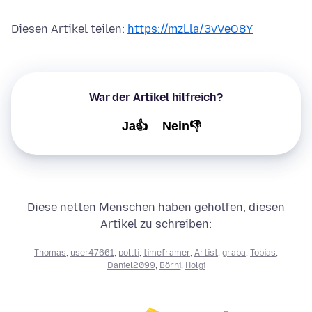
Diesen Artikel teilen:
https://mzl.la/3vVeO8Y
War der Artikel hilfreich?
Ja👍
Nein👎
Diese netten Menschen haben geholfen, diesen
Artikel zu schreiben:
Thomas
,
user47661
,
pollti
,
timeframer
,
Artist
,
graba
,
Tobias
,
Daniel2099
,
Börni
,
Holgi