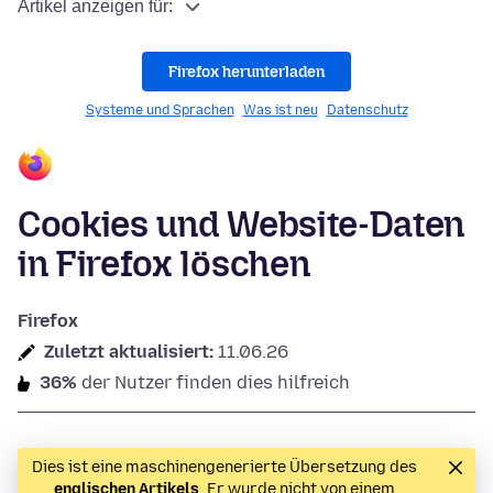
Artikel anzeigen für:
Firefox herunterladen
Systeme und Sprachen
Was ist neu
Datenschutz
Cookies und Website-Daten
in Firefox löschen
Firefox
Zuletzt aktualisiert:
11.06.26
36%
der Nutzer finden dies hilfreich
Dies ist eine maschinengenerierte Übersetzung des
englischen Artikels
. Er wurde nicht von einem