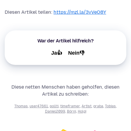
Diesen Artikel teilen:
https://mzl.la/3vVeO8Y
War der Artikel hilfreich?
Ja👍
Nein👎
Diese netten Menschen haben geholfen, diesen
Artikel zu schreiben:
Thomas
,
user47661
,
pollti
,
timeframer
,
Artist
,
graba
,
Tobias
,
Daniel2099
,
Börni
,
Holgi