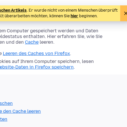
schen Artikels
. Er wurde nicht von einem Menschen überprüft
alt überarbeiten möchten, können Sie
hier
beginnen.
Ihrem Computer gespeichert werden und Daten
ldestatus enthalten. Hier erfahren Sie, wie Sie
hen und den
Cache
leeren.
ie
Leeren des Caches von Firefox
.
kies auf Ihrem Computer speichern, lesen
ebsite-Daten in Firefox speichern
.
öschen
e den Cache leeren
lten