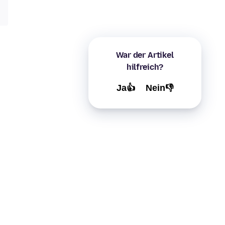
War der Artikel
hilfreich?
Ja👍
Nein👎