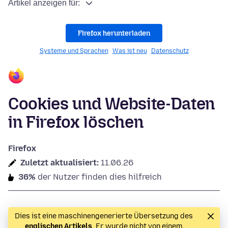
Artikel anzeigen für:
Firefox herunterladen
Systeme und Sprachen
Was ist neu
Datenschutz
Cookies und Website-Daten
in Firefox löschen
Firefox
Zuletzt aktualisiert:
11.06.26
36%
der Nutzer finden dies hilfreich
Dies ist eine maschinengenerierte Übersetzung des
englischen Artikels
. Er wurde nicht von einem