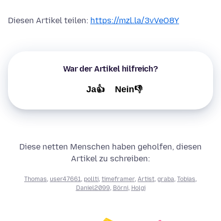
Diesen Artikel teilen:
https://mzl.la/3vVeO8Y
War der Artikel hilfreich?
Ja👍
Nein👎
Diese netten Menschen haben geholfen, diesen
Artikel zu schreiben:
Thomas
,
user47661
,
pollti
,
timeframer
,
Artist
,
graba
,
Tobias
,
Daniel2099
,
Börni
,
Holgi