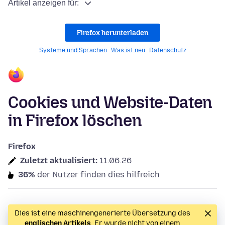
Artikel anzeigen für:
Firefox herunterladen
Systeme und Sprachen
Was ist neu
Datenschutz
Cookies und Website-Daten
in Firefox löschen
Firefox
Zuletzt aktualisiert:
11.06.26
36%
der Nutzer finden dies hilfreich
Dies ist eine maschinengenerierte Übersetzung des
englischen Artikels
. Er wurde nicht von einem