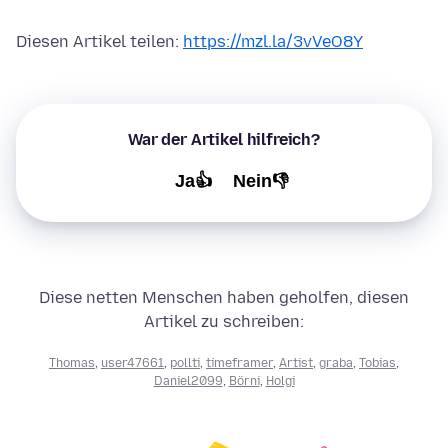
Diesen Artikel teilen:
https://mzl.la/3vVeO8Y
War der Artikel hilfreich?
Ja👍
Nein👎
Diese netten Menschen haben geholfen, diesen
Artikel zu schreiben:
Thomas
,
user47661
,
pollti
,
timeframer
,
Artist
,
graba
,
Tobias
,
Daniel2099
,
Börni
,
Holgi