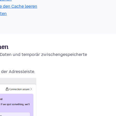
e den Cache leeren
lten
hen
e-Daten und temporär zwischengespeicherte
 der Adressleiste.