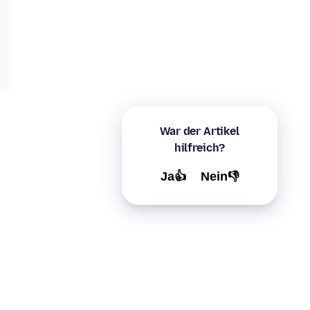
War der Artikel
hilfreich?
Ja👍
Nein👎