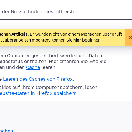
der Nutzer finden dies hilfreich
schen Artikels
. Er wurde nicht von einem Menschen überprüft
alt überarbeiten möchten, können Sie
hier
beginnen.
Ihrem Computer gespeichert werden und Daten
ldestatus enthalten. Hier erfahren Sie, wie Sie
hen und den
Cache
leeren.
ie
Leeren des Caches von Firefox
.
kies auf Ihrem Computer speichern, lesen
ebsite-Daten in Firefox speichern
.
öschen