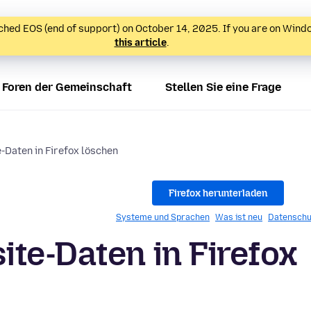
hed EOS (end of support) on October 14, 2025. If you are on Wind
this article
.
Foren der Gemeinschaft
Stellen Sie eine Frage
-Daten in Firefox löschen
Firefox herunterladen
Systeme und Sprachen
Was ist neu
Datenschu
te-Daten in Firefox