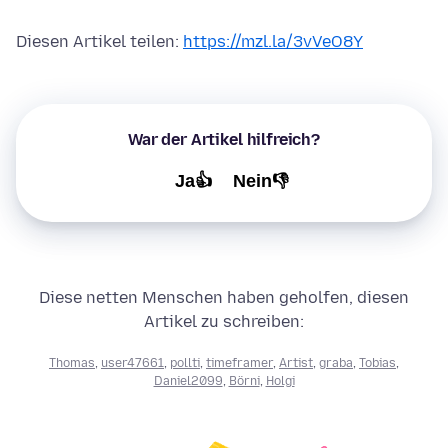
Diesen Artikel teilen:
https://mzl.la/3vVeO8Y
War der Artikel hilfreich?
Ja👍
Nein👎
Diese netten Menschen haben geholfen, diesen
Artikel zu schreiben:
Thomas
,
user47661
,
pollti
,
timeframer
,
Artist
,
graba
,
Tobias
,
Daniel2099
,
Börni
,
Holgi