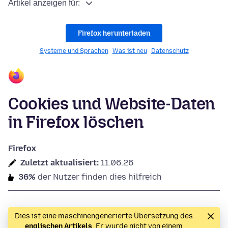
Artikel anzeigen für:
Firefox herunterladen
Systeme und Sprachen
Was ist neu
Datenschutz
Cookies und Website-Daten
in Firefox löschen
Firefox
Zuletzt aktualisiert:
11.06.26
36%
der Nutzer finden dies hilfreich
Dies ist eine maschinengenerierte Übersetzung des
englischen Artikels
. Er wurde nicht von einem