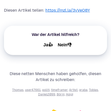
Diesen Artikel teilen:
https://mzl.la/3vVeO8Y
War der Artikel hilfreich?
Ja👍
Nein👎
Diese netten Menschen haben geholfen, diesen
Artikel zu schreiben:
Thomas
,
user47661
,
pollti
,
timeframer
,
Artist
,
graba
,
Tobias
,
Daniel2099
,
Börni
,
Holgi