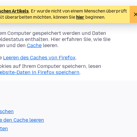
schen Artikels
. Er wurde nicht von einem Menschen überprüft
alt überarbeiten möchten, können Sie
hier
beginnen.
Ihrem Computer gespeichert werden und Daten
ldestatus enthalten. Hier erfahren Sie, wie Sie
hen und den
Cache
leeren.
ie
Leeren des Caches von Firefox
.
kies auf Ihrem Computer speichern, lesen
ebsite-Daten in Firefox speichern
.
öschen
e den Cache leeren
lten