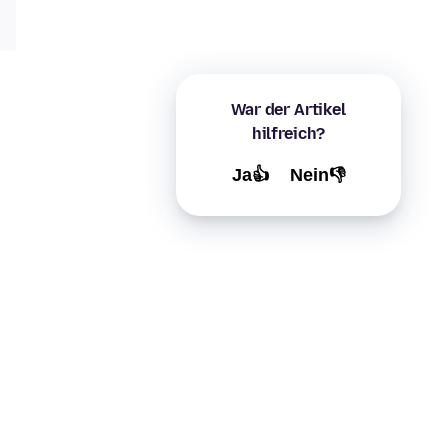
War der Artikel
hilfreich?
Ja👍
Nein👎