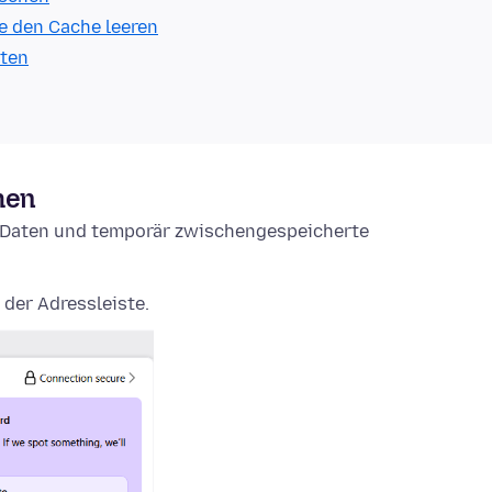
e den Cache leeren
lten
hen
e-Daten und temporär zwischengespeicherte
 der Adressleiste.