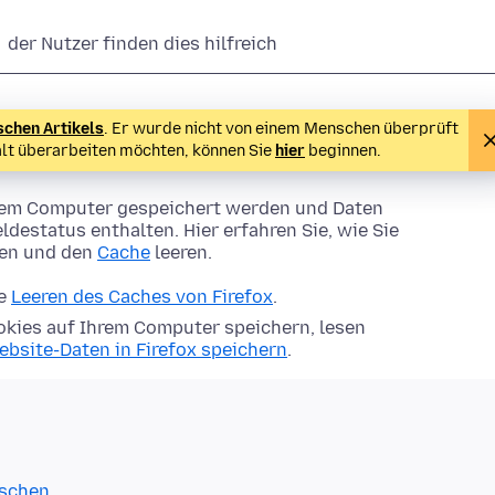
der Nutzer finden dies hilfreich
schen Artikels
. Er wurde nicht von einem Menschen überprüft
alt überarbeiten möchten, können Sie
hier
beginnen.
Ihrem Computer gespeichert werden und Daten
ldestatus enthalten. Hier erfahren Sie, wie Sie
hen und den
Cache
leeren.
ie
Leeren des Caches von Firefox
.
kies auf Ihrem Computer speichern, lesen
ebsite-Daten in Firefox speichern
.
öschen