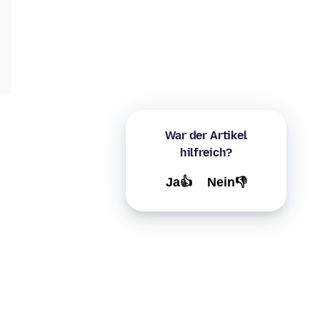
War der Artikel
hilfreich?
Ja👍
Nein👎