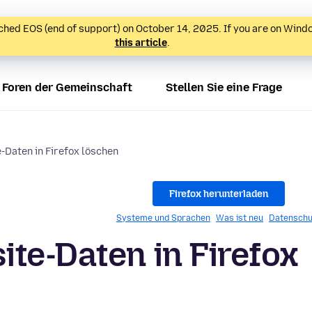
hed EOS (end of support) on October 14, 2025. If you are on Wind
this article
.
Foren der Gemeinschaft
Stellen Sie eine Frage
-Daten in Firefox löschen
Firefox herunterladen
Systeme und Sprachen
Was ist neu
Datenschu
te-Daten in Firefox