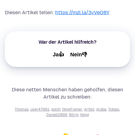
Diesen Artikel teilen:
https://mzl.la/3vVeO8Y
War der Artikel hilfreich?
Ja👍
Nein👎
Diese netten Menschen haben geholfen, diesen
Artikel zu schreiben:
Thomas
,
user47661
,
pollti
,
timeframer
,
Artist
,
graba
,
Tobias
,
Daniel2099
,
Börni
,
Holgi