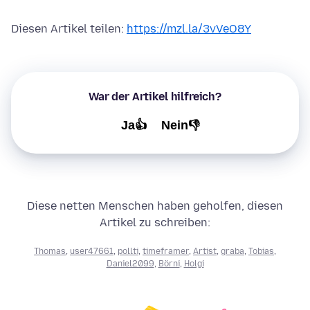
Diesen Artikel teilen:
https://mzl.la/3vVeO8Y
War der Artikel hilfreich?
Ja👍
Nein👎
Diese netten Menschen haben geholfen, diesen
Artikel zu schreiben:
Thomas
,
user47661
,
pollti
,
timeframer
,
Artist
,
graba
,
Tobias
,
Daniel2099
,
Börni
,
Holgi