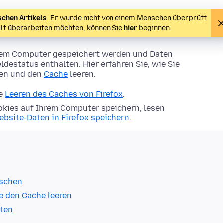
schen Artikels
. Er wurde nicht von einem Menschen überprüft
alt überarbeiten möchten, können Sie
hier
beginnen.
Ihrem Computer gespeichert werden und Daten
ldestatus enthalten. Hier erfahren Sie, wie Sie
hen und den
Cache
leeren.
ie
Leeren des Caches von Firefox
.
kies auf Ihrem Computer speichern, lesen
ebsite-Daten in Firefox speichern
.
öschen
e den Cache leeren
lten