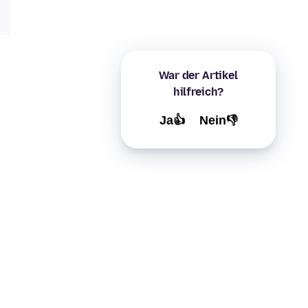
War der Artikel
hilfreich?
Ja👍
Nein👎