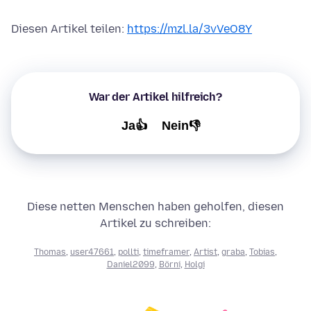
Diesen Artikel teilen:
https://mzl.la/3vVeO8Y
War der Artikel hilfreich?
Ja👍
Nein👎
Diese netten Menschen haben geholfen, diesen
Artikel zu schreiben:
Thomas
,
user47661
,
pollti
,
timeframer
,
Artist
,
graba
,
Tobias
,
Daniel2099
,
Börni
,
Holgi