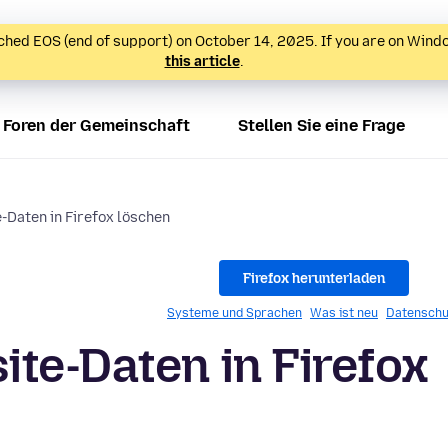
hed EOS (end of support) on October 14, 2025. If you are on Wind
this article
.
Foren der Gemeinschaft
Stellen Sie eine Frage
-Daten in Firefox löschen
Firefox herunterladen
Systeme und Sprachen
Was ist neu
Datenschu
te-Daten in Firefox