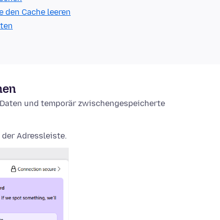
e den Cache leeren
lten
hen
e-Daten und temporär zwischengespeicherte
 der Adressleiste.