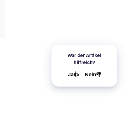
War der Artikel
hilfreich?
Ja👍
Nein👎