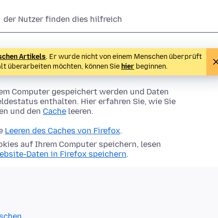
der Nutzer finden dies hilfreich
schen Artikels
. Er wurde nicht von einem Menschen überprüft
alt überarbeiten möchten, können Sie
hier
beginnen.
Ihrem Computer gespeichert werden und Daten
ldestatus enthalten. Hier erfahren Sie, wie Sie
hen und den
Cache
leeren.
ie
Leeren des Caches von Firefox
.
kies auf Ihrem Computer speichern, lesen
ebsite-Daten in Firefox speichern
.
öschen