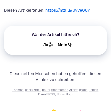
Diesen Artikel teilen:
https://mzl.la/3vVeO8Y
War der Artikel hilfreich?
Ja👍
Nein👎
Diese netten Menschen haben geholfen, diesen
Artikel zu schreiben:
Thomas
,
user47661
,
pollti
,
timeframer
,
Artist
,
graba
,
Tobias
,
Daniel2099
,
Börni
,
Holgi