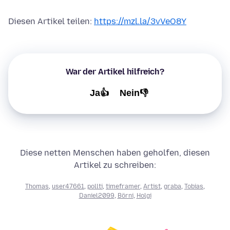
Diesen Artikel teilen:
https://mzl.la/3vVeO8Y
War der Artikel hilfreich?
Ja👍
Nein👎
Diese netten Menschen haben geholfen, diesen
Artikel zu schreiben:
Thomas
,
user47661
,
pollti
,
timeframer
,
Artist
,
graba
,
Tobias
,
Daniel2099
,
Börni
,
Holgi