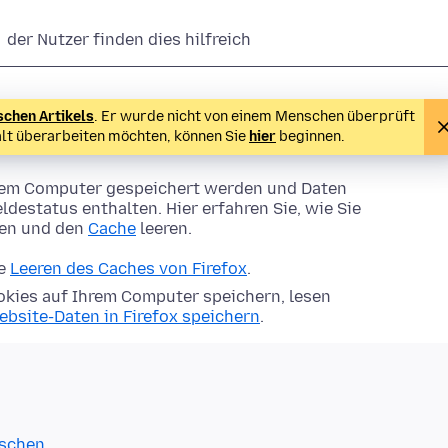
der Nutzer finden dies hilfreich
schen Artikels
. Er wurde nicht von einem Menschen überprüft
alt überarbeiten möchten, können Sie
hier
beginnen.
Ihrem Computer gespeichert werden und Daten
ldestatus enthalten. Hier erfahren Sie, wie Sie
hen und den
Cache
leeren.
ie
Leeren des Caches von Firefox
.
kies auf Ihrem Computer speichern, lesen
ebsite-Daten in Firefox speichern
.
öschen