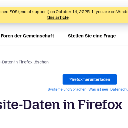
hed EOS (end of support) on October 14, 2025. If you are on Wind
this article
.
Foren der Gemeinschaft
Stellen Sie eine Frage
-Daten in Firefox löschen
Firefox herunterladen
Systeme und Sprachen
Was ist neu
Datenschu
te-Daten in Firefox