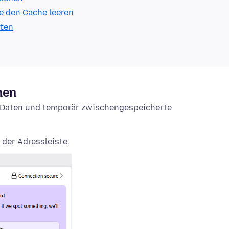
e den Cache leeren
lten
hen
e-Daten und temporär zwischengespeicherte
 der Adressleiste.