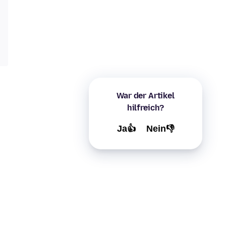
War der Artikel
hilfreich?
Ja👍
Nein👎