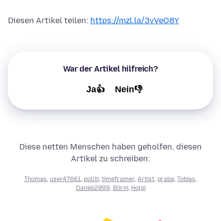
Diesen Artikel teilen:
https://mzl.la/3vVeO8Y
War der Artikel hilfreich?
Ja👍
Nein👎
Diese netten Menschen haben geholfen, diesen
Artikel zu schreiben:
Thomas
,
user47661
,
pollti
,
timeframer
,
Artist
,
graba
,
Tobias
,
Daniel2099
,
Börni
,
Holgi