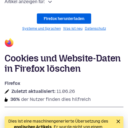
Artikel anzeigen für:
Firefox herunterladen
Systeme und Sprachen
Was ist neu
Datenschutz
Cookies und Website-Daten
in Firefox löschen
Firefox
Zuletzt aktualisiert:
11.06.26
36%
der Nutzer finden dies hilfreich
Dies ist eine maschinengenerierte Übersetzung des
englischen Artikels
. Er wurde nicht von einem