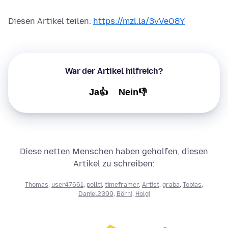
Diesen Artikel teilen:
https://mzl.la/3vVeO8Y
War der Artikel hilfreich?
Ja👍
Nein👎
Diese netten Menschen haben geholfen, diesen
Artikel zu schreiben:
Thomas
,
user47661
,
pollti
,
timeframer
,
Artist
,
graba
,
Tobias
,
Daniel2099
,
Börni
,
Holgi